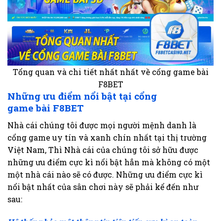
Tổng quan và chi tiết nhất nhất về cổng game bài
F8BET
Những ưu điểm nổi bật tại cổng
game bài F8BET
Nhà cái chúng tôi được mọi người mệnh danh là
cổng game uy tín và xanh chín nhất tại thị trường
Việt Nam, Thì Nhà cái của chúng tôi sở hữu được
những ưu điểm cực kì nổi bật hẳn mà không có một
một nhà cái nào sẽ có được. Những ưu điểm cực kì
nổi bật nhất của sân chơi này sẽ phải kể đến như
sau: