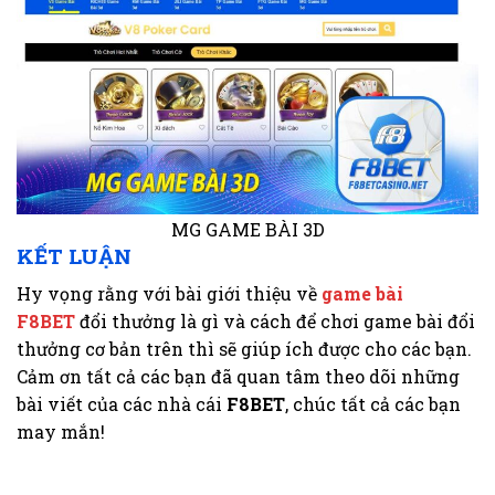
MG GAME BÀI 3D
KẾT LUẬN
Hy vọng rằng với bài giới thiệu về
game bài
F8BET
đổi thưởng là gì và cách để chơi game bài đổi
thưởng cơ bản trên thì sẽ giúp ích được cho các bạn.
Cảm ơn tất cả các bạn đã quan tâm theo dõi những
bài viết của các nhà cái
F8BET
, chúc tất cả các bạn
may mắn!