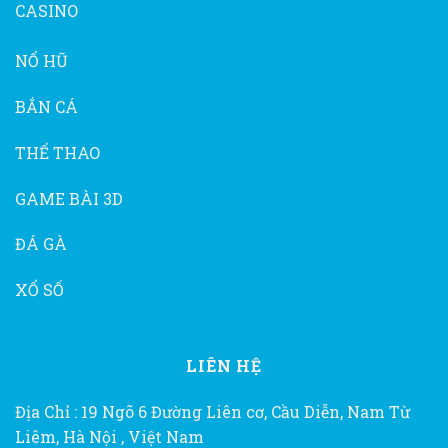
CASINO
NỔ HŨ
BẮN CÁ
THỂ THAO
GAME BÀI 3D
ĐÁ GÀ
XỔ SỐ
LIÊN HỆ
Địa Chỉ : 19 Ngõ 6 Đường Liên cơ, Cầu Diễn, Nam Từ
Liêm, Hà Nội , Việt Nam