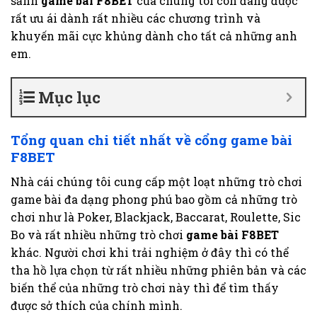
sảnh
game bài F8BET
của chúng tôi còn đang được
rất ưu ái dành rất nhiều các chương trình và
khuyến mãi cực khủng dành cho tất cả những anh
em.
Mục lục
Tổng quan chi tiết nhất về cổng game bài
F8BET
Nhà cái chúng tôi cung cấp một loạt những trò chơi
game bài đa dạng phong phú bao gồm cả những trò
chơi như là Poker, Blackjack, Baccarat, Roulette, Sic
Bo và rất nhiều những trò chơi
game bài F8BET
khác. Người chơi khi trải nghiệm ở đây thì có thể
tha hồ lựa chọn từ rất nhiều những phiên bản và các
biến thể của những trò chơi này thì để tìm thấy
được sở thích của chính mình.