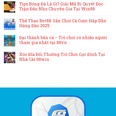
Tips Bóng Đá Là Gì? Giải Mã Bí Quyết Đọc
Trận Đấu Như Chuyên Gia Tại Win88
Thể Thao Bet88: Sân Chơi Cá Cược Hấp Dẫn
Hàng Đầu 2025
Đại thánh bắn cá – Trò chơi có nhiều người
tham gia nhất tại 88vn
Xóc Đĩa Đổi Thưởng Trò Chơi Cực Đỉnh Tại
Nhà Cái 08win