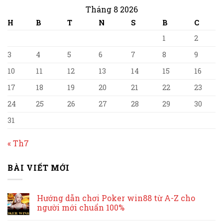
Tháng 8 2026
H
B
T
N
S
B
C
1
2
3
4
5
6
7
8
9
10
11
12
13
14
15
16
17
18
19
20
21
22
23
24
25
26
27
28
29
30
31
« Th7
BÀI VIẾT MỚI
Hướng dẫn chơi Poker win88 từ A-Z cho
người mới chuẩn 100%