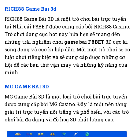
RICH88 Game Bài 3d
RICH88 Game Bài 3D là một trò chơi bài trực tuyến
tại Nhà cái F8BET được cung cấp bởi RICH88 Casino.
Trò chơi đang cực hot này hứa hẹn sẽ mang đến
những trải nghiệm chơi
game bài F8BET
3D cực kì
sống động và cực kì hấp dẫn. Mỗi một trò chơi sẽ có
luật chơi riêng biệt và sẽ cung cấp được những cơ
hội để các bạn thử vận may và những kỹ năng của
mình.
MG GAME BÀI 3D
MG Game Bài 3D là một loại trò chơi bài trực tuyến
được cung cấp bởi MG Casino. Đây là một nền tảng
giải trí trực tuyến nổi tiếng và phổ biến, với các trò
chơi bài đa dạng và đồ hoạ 3D chất lượng cao.