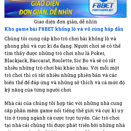
Giao diện đơn giản, dễ nhìn
Kho game bài
F8BET
khổng lồ và vô cùng hấp dẫn
Chúng tôi cung cấp kho trò chơi bài khổng lồ và
phong phú và cực kì đa dạng. Người chơi sẽ có thể
tìm thấy được những trò chơi như là Poker,
Blackjack, Baccarat, Roulette, Sic Bo và sẽ có rất
nhiều những trò chơi bài khác nhau. Với mỗi một
trò chơi thì có rất nhiều những phiên bản và các
biến thể để đáp ứng và những sở thích và cá mức độ
kỹ năng của từng người chơi.
Nhà cái của chúng tôi hợp tác với những nhà cung
cấp phần mềm game nổi tiếng thế giới và cực kì uy
tín ở trong ngành cá cược trực tuyến. Các trò chơi
tại nhà cái chúng tôi được phát triển bởi những nhà