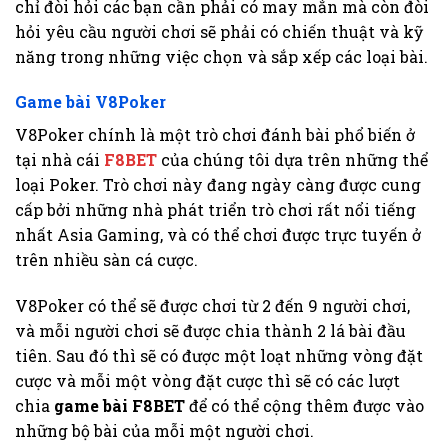
chỉ đòi hỏi các bạn cần phải có may mắn mà còn đòi
hỏi yêu cầu người chơi sẽ phải có chiến thuật và kỹ
năng trong những việc chọn và sắp xếp các loại bài.
Game bài V8Poker
V8Poker chính là một trò chơi đánh bài phổ biến ở
tại nhà cái
F8BET
của chúng tôi dựa trên những thể
loại Poker. Trò chơi này đang ngày càng được cung
cấp bởi những nhà phát triển trò chơi rất nổi tiếng
nhất Asia Gaming, và có thể chơi được trực tuyến ở
trên nhiều sàn cá cược.
V8Poker có thể sẽ được chơi từ 2 đến 9 người chơi,
và mỗi người chơi sẽ được chia thành 2 lá bài đầu
tiên. Sau đó thì sẽ có được một loạt những vòng đặt
cược và mỗi một vòng đặt cược thì sẽ có các lượt
chia
game bài F8BET
để có thể cộng thêm được vào
những bộ bài của mỗi một người chơi.