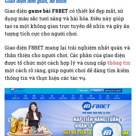
Giao diện đơn giản, dễ nhìn
Giao diện
game bài F8BET
có thiết kế đẹp mắt, sử
dụng màu sắc tươi sáng và hài hòa. Điều này giúp
tạo ra một không gian trực tuyến dễ nhìn và gây ấn
tượng tích cực cho người chơi.
Giao diện F8BET mang lại trải nghiệm nhất quán và
thân thiện cho người chơi. Các phần của giao diện
được tổ chức một cách hợp lý và cung cấp
thông tin
một cách rõ ràng, giúp người chơi dễ dàng tìm kiếm
thông tin và thực hiện các tác vụ.