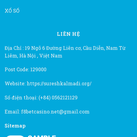
XỔ SỐ
LIÊN HỆ
Địa Chỉ : 19 Ngõ 6 Đường Liên cơ, Cầu Diễn, Nam Từ
Liêm, Hà Nội , Việt Nam
Post Code:
129000
Website:
https://sureshkalmadi.org/
Số điện thoại:
(+84) 0562121129
Email:
f8betcasino.net@gmail.com
Sitemap