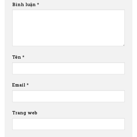
Bình luận
*
Tên
*
Email
*
Trang web