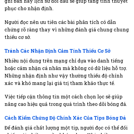
ghi bàn hay lịch sử đối đầu sẽ giúp tăng tính thuyết
phục cho nhận định.
Người đọc nên ưu tiên các bài phân tích có dẫn
chứng rõ ràng thay vì những đánh giá chung chung
thiếu cơ sở.
Tránh Các Nhận Định Cảm Tính Thiếu Cơ Sở
Nhiều nội dung trên mạng chỉ dựa vào danh tiếng
hoặc cảm nhận cá nhân mà không có dữ liệu hỗ trợ.
Những nhận định như vậy thường thiếu độ chính
xác và khó mang lại giá trị tham khảo thực tế.
Việc tiếp cận thông tin một cách chọn lọc sẽ giúp
nâng cao hiệu quả trong quá trình theo dõi bóng đá.
Cách Kiểm Chứng Độ Chính Xác Của Tips Bóng Đá
Để đánh giá chất lượng một tip, người đọc có thể đối