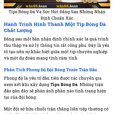
Tips Bóng Đá Và Sức Hút Đằng Sau Những Nhận
Định Chuẩn Xác
Hành Trình Hình Thành Một Tip Bóng Đá
Chất Lượng
Đằng sau một bản nhận định chính xác là quá trình
thu thập và xử lý thông tin rất công phu. Đây là yếu
tố tạo nên sự khác biệt giữa một tip chuyên nghiệp
và một dự đoán mang tính cảm tính.
Phân Tích Phong Độ Đội Bóng Trước Trận Đấu
Phong độ là yếu tố đầu tiên được các chuyên gia
xem xét khi xây dựng
Tips Bóng Đá
. Những trận
đấu gần đây sẽ phản ánh phần nào tình trạng hiện
tại của đội bóng.
Một đội sở hữu chuỗi trận thắng liên tiếp thường có