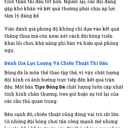
tinh thần thi đấu tốt hơn. Ngược lại, các đội đang
gặp khó khăn về kết quả thường phải chịu áp lực
tâm lý đáng kể.
Việc đánh giá phong độ không chỉ dựa vào kết quả
thắng thua mà còn xem xét cách đội bóng triển
khai lối chơi, khả năng ghi bàn và hiệu quả phòng
ngự.
Đánh Giá Lực Lượng Và Chiến Thuật Thi Đấu
Bóng đá là môn thể thao tập thể, vì vậy chất lượng
đội hình có ảnh hưởng trực tiếp đến kết quả trận
đấu. Một bản
Tips Bóng Đá
chất lượng luôn cập nhật
tình hình chấn thương, treo giò hoặc sự trở lại của
các cầu thủ quan trọng.
Bên cạnh đó, chiến thuật cũng đóng vai trò rất lớn.
Có những đội bóng chơi tấn công mạnh mẽ nhưng