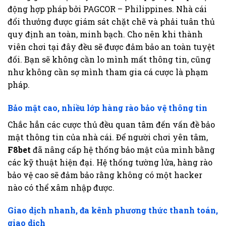
động hợp pháp bởi PAGCOR – Philippines. Nhà cái
đổi thưởng
được giám sát chặt chẽ và phải tuân thủ
quy định an toàn, minh bạch. Cho nên khi thành
viên chơi tại đây đều sẽ được đảm bảo an toàn tuyệt
đối. Bạn sẽ không cần lo mình mất thông tin, cũng
như không cần sợ mình tham gia cá cược là phạm
pháp.
Bảo mật cao, nhiều lớp hàng rào bảo vệ thông tin
Chắc hẳn các cược thủ đều quan tâm đến vấn đề bảo
mật thông tin của nhà cái. Để người chơi yên tâm,
F8bet
đã nâng cấp hệ thống bảo mật của mình bằng
các kỹ thuật hiện đại. Hệ thống tường lửa, hàng rào
bảo vệ cao sẽ đảm bảo rằng không có một hacker
nào có thể xâm nhập được.
Giao dịch nhanh, đa kênh phương thức thanh toán,
giao dịch