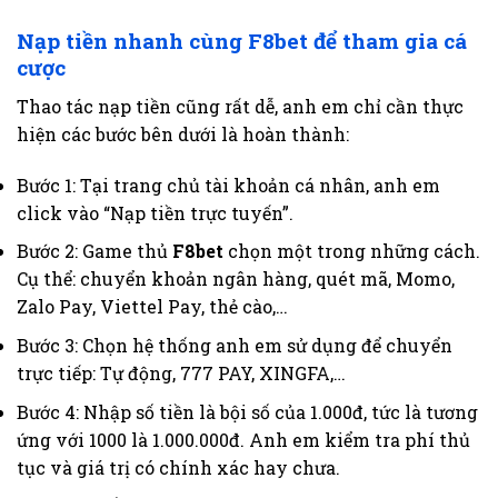
Nạp tiền nhanh cùng F8bet để tham gia cá
cược
Thao tác nạp tiền cũng rất dễ, anh em chỉ cần thực
hiện các bước bên dưới là hoàn thành:
Bước 1: Tại trang chủ tài khoản cá nhân
, anh em
click vào “Nạp tiền trực tuyến”.
Bước 2: Game thủ
F8bet
chọn một trong những cách.
Cụ thể: chuyển khoản ngân hàng, quét mã, Momo,
Zalo Pay, Viettel Pay, thẻ cào,…
Bước 3: Chọn hệ thống anh em sử dụng để chuyển
trực tiếp: Tự động, 777 PAY, XINGFA,…
Bước 4: Nhập số tiền là bội số của 1.000đ, tức là tương
ứng với 1000 là 1.000.000đ. Anh em kiểm tra phí thủ
tục và giá trị có chính xác hay chưa.