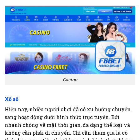
Casino
Xổ số
Hiện nay, nhiều người chơi đã có xu hướng chuyển
sang hoạt động dưới hình thức trực tuyến. Bởi
nhanh chóng về mặt thời gian, đa dạng thể loại và
không cần phải di chuyển. Chỉ cần tham gia là có