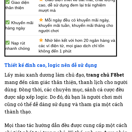
Giao diện
cao, dễ sử dụng đem lại trải nghiệm
thân thiện
mượt mà
Mỗi ngày đều có khuyến mãi ngày,
Khuyến mãi
khuyến mãi tuần, khuyến mãi tháng cho
hàng ngày
người chơi
Nhờ liên kết với hơn 20 ngân hàng và
Nạp rút
các ví điện tử, mọi giao dịch chỉ tốn
nhanh chóng
không đến 1 phút
Thiết kế đỉnh cao, logic nên dễ sử dụng
Lấy màu xanh dương làm chủ đạo,
trang chủ F8bet
mang đến cảm giác thân thiện, thanh lịch cho người
dùng. Đồng thời, các chuyên mục, sảnh cá cược đều
được sắp xếp logic. Do đó, dù bạn là người chơi mới
cũng có thể dễ dàng sử dụng và tham gia một cách
thành thạo.
Mọi thao tác hướng dẫn đều được cung cấp một cách