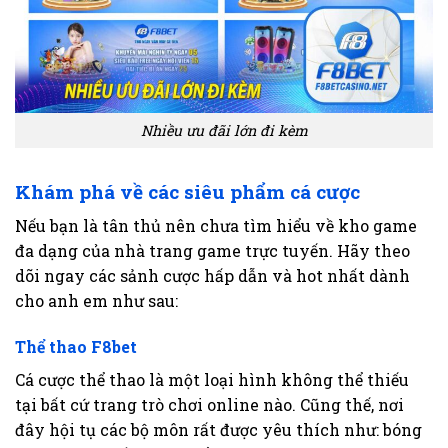
Nhiều ưu đãi lớn đi kèm
Khám phá về các siêu phẩm cá cược
Nếu bạn là tân thủ nên chưa tìm hiểu về kho game
đa dạng của nhà trang game trực tuyến
. Hãy theo
dõi ngay các sảnh cược hấp dẫn và hot nhất dành
cho anh em như sau:
Thể thao F8bet
Cá cược thể thao là một loại hình không thể thiếu
tại bất cứ trang trò chơi online nào.
C
ũng thế, nơi
đây hội tụ các bộ môn rất được yêu thích như: bóng