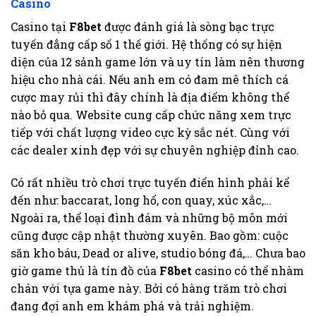
Casino
Casino tại
F8bet
được đánh giá là sòng bạc trực
tuyến đẳng cấp số 1 thế giới. Hệ thống có sự hiện
diện của 12 sảnh game lớn và uy tín làm nên thương
hiệu cho nhà cái. Nếu anh em có đam mê thích cá
cược may rủi thì đây chính là địa điểm không thể
nào bỏ qua. Website
cung cấp chức năng xem trực
tiếp với chất lượng video cực kỳ sắc nét. Cùng với
các dealer xinh đẹp với sự chuyên nghiệp đỉnh cao.
Có rất nhiều trò chơi trực tuyến điển hình phải kể
đến như: baccarat, long hổ, con quay, xúc xắc,…
Ngoài ra, thể loại đình đám và những bộ môn mới
cũng được cập nhật thường xuyên. Bao gồm: cuộc
săn kho báu, Dead or alive, studio bóng đá,… Chưa bao
giờ game thủ là tín đồ của
F8bet
casino
có thể nhàm
chán với tựa game này. Bởi có hàng trăm trò chơi
đang đợi anh em khám phá và trải nghiệm.