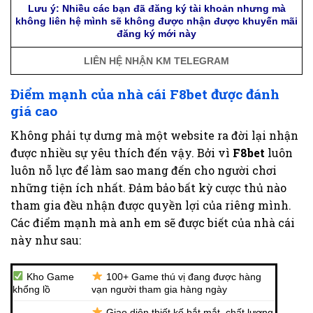
Lưu ý: Nhiều các bạn đã đăng ký tài khoản nhưng mà
không liên hệ mình sẽ không được nhận được khuyến mãi
đăng ký mới này
LIÊN HỆ NHẬN KM
TELEGRAM
Điểm mạnh của nhà cái F8bet được đánh
giá cao
Không phải tự dưng mà một website ra đời lại nhận
được nhiều sự yêu thích đến vậy. Bởi vì
F8bet
luôn
luôn nỗ lực để làm sao mang đến cho người chơi
những tiện ích nhất. Đảm bảo bất kỳ cược thủ nào
tham gia đều nhận được quyền lợi của riêng mình.
Các điểm mạnh mà anh em sẽ được biết của nhà cái
này như sau:
Kho Game
100+ Game thú vị đang được hàng
khổng lồ
vạn người tham gia hàng ngày
Giao diện thiết kế bắt mắt, chất lượng