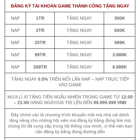
ĐĂNG KÝ TÀI KHOẢN GAME THÀNH CÔNG TẶNG NGAY
NẠP
1TR
TẶNG NGAY
300K
NẠP
2TR
TẶNG NGAY
600K
NẠP
25TR
TẶNG NGAY
999K
NẠP
99TR
TẶNG NGAY
3.888K
NẠP
268TR
TẶNG NGAY
6.888K
TẶNG NGAY
0.5%
TRÊN MỖI LẦN NẠP – NẠP TRỰC TIẾP
VÀO GAME
MƯA LÌ XÌ TẶNG TIỀN NGẪU NHIÊN TRONG GAME TỪ
12:00
– 21:00
HÀNG NGÀYGIÁ TRỊ LÊN ĐẾN
99.999.999 VNĐ
Đây chính xác là chương trình khuyến mãi mà nhà cái dành
tặng riêng cho những hội viên mà đăng ký bằng đúng link mà
chúng tôi đã cung cấp trong hệ thống của mình, vì thế nên bạn
cần đăng ký bằng đúng đường dẫn