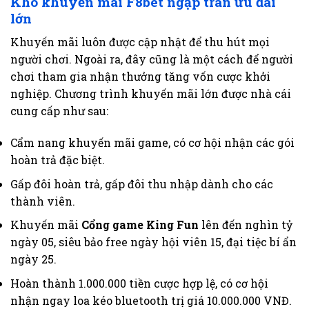
Kho khuyến mãi F8bet ngập tràn ưu đãi
lớn
Khuyến mãi
luôn được cập nhật để thu hút mọi
người chơi. Ngoài ra, đây cũng là một cách để người
chơi tham gia nhận thưởng tăng vốn cược khởi
nghiệp. Chương trình khuyến mãi lớn được nhà cái
cung cấp như sau:
Cẩm nang khuyến mãi
game
, có cơ hội nhận các gói
hoàn trả đặc biệt.
Gấp đôi hoàn trả, gấp đôi thu nhập dành cho các
thành viên.
Khuyến mãi
Cổng game King Fun
lên đến nghìn tỷ
ngày 05, siêu bảo free ngày hội viên 15, đại tiệc bí ẩn
ngày 25.
Hoàn thành 1.000.000 tiền cược hợp lệ, có cơ hội
nhận ngay loa kéo bluetooth trị giá 10.000.000 VNĐ.