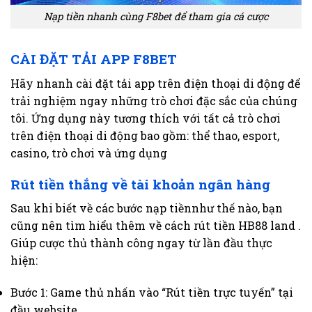
Nạp tiền nhanh cùng F8bet để tham gia cá cược
CÀI ĐẶT TẢI APP F8BET
Hãy nhanh cài đặt tải app trên điện thoại di động để
trải nghiệm ngay những trò chơi đặc sắc của chúng
tôi. Ứng dụng này tương thích với tất cả trò chơi
trên điện thoại di động bao gồm: thể thao, esport,
casino, trò chơi và ứng dụng
Rút tiền thắng về tài khoản ngân hàng
Sau khi biết về các bước nạp tiềnnhư thế nào, bạn
cũng nên tìm hiểu thêm về cách rút tiền
HB88 land
.
Giúp cược thủ thành công ngay từ lần đầu thực
hiện:
Bước 1: Game thủ nhấn vào “Rút tiền trực tuyến” tại
đầu website
.