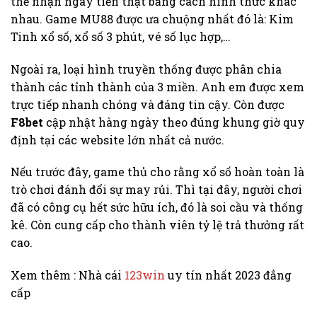
thể nhận ngay tiền thật bằng cách hình thức khác
nhau.
Game
MU88
được ưa chuộng nhất đó là: Kim
Tinh xổ số, xổ số 3 phút, vé số lục hợp,…
Ngoài ra, loại hình truyền thống được phân chia
thành các tỉnh thành của 3 miền. Anh em được xem
trực tiếp nhanh chóng và đáng tin cậy. Còn được
F8bet
cập nhật hàng ngày theo đúng khung giờ quy
định tại các website lớn nhất cả nước.
Nếu trước đây, game thủ cho rằng xổ số hoàn toàn là
trò chơi đánh đổi sự may rủi. Thì tại đây, người chơi
đã có công cụ hết sức hữu ích, đó là soi cầu và thống
kê. C
òn cung cấp cho thành viên tỷ lệ trả thưởng rất
cao.
Xem thêm : Nhà cái
123win
uy tín nhất 2023 đẳng
cấp